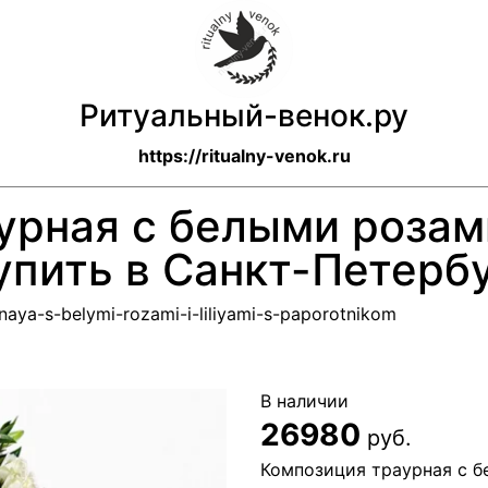
Ритуальный-венок.ру
https://ritualny-venok.ru
урная с белыми розам
упить в Санкт-Петерб
rnaya-s-belymi-rozami-i-liliyami-s-paporotnikom
В наличии
26980
руб.
Композиция траурная с б