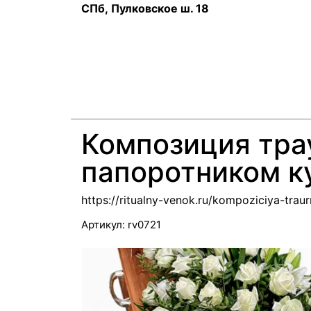
СПб, Пулковское ш. 18
Композиция тра
папоротником к
https://ritualny-venok.ru/kompoziciya-trau
Артикул:
rv0721