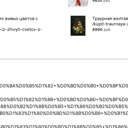
4820
руб.
из живых цветов с
Траурная желта
8990
руб.
%83%D0%BA%D0%B5%D1%82+%D0%BD%D0%B0+%D0%BF%
%B2%D0%B5%D1%82%D1%8B+%D0%BD%D0%B0+%D0%BF%
%D0%B8%D0%B2%D1%8B%D0%B5+%D1%86%D0%B2%D0%B5
%D0%B0%D1%83%D1%80%D0%BD%D1%8B%D0%B9+%D0%B1
%D0%B0%D1%83%D1%80%D0%BD%D1%8B%D0%B5+%D1%86