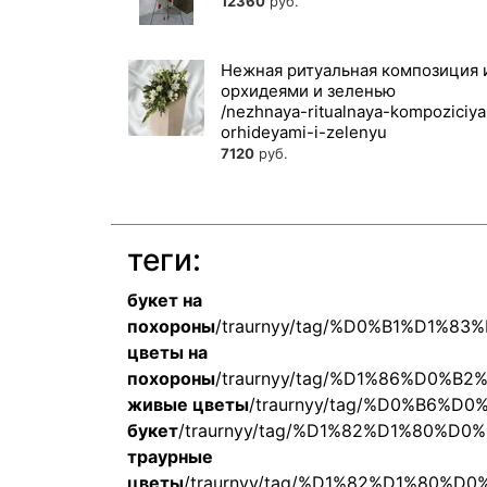
12360
руб.
Нежная ритуальная композиция 
орхидеями и зеленью
7120
руб.
теги:
букет на
похороны
/traurnyy/tag/%D0%B1%D1
цветы на
похороны
/traurnyy/tag/%D1%86%D0
живые цветы
/traurnyy/tag/%D0%B6
букет
/traurnyy/tag/%D1%82%D1%80
траурные
цветы
/traurnyy/tag/%D1%82%D1%80