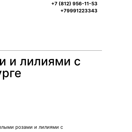
+7 (812) 956-11-53
+79991223343
и и лилиями с
урге
елыми розами и лилиями с