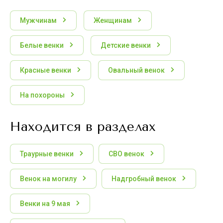
Мужчинам
Женщинам
Белые венки
Детские венки
Красные венки
Овальный венок
На похороны
Находится в разделах
Траурные венки
СВО венок
Венок на могилу
Надгробный венок
Венки на 9 мая