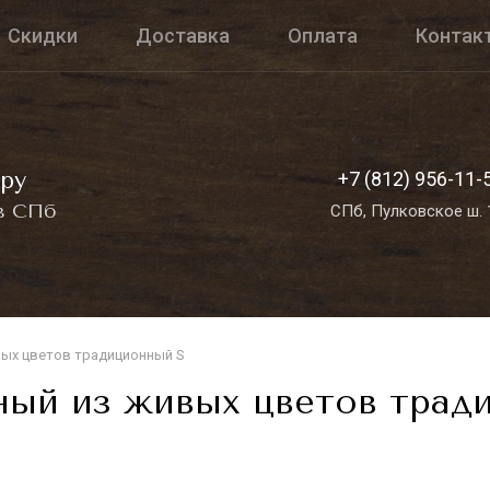
Скидки
Доставка
Оплата
Контак
ру
+7 (812) 956-11-
в СПб
СПб, Пулковское ш. 
вых цветов традиционный S
ный из живых цветов трад