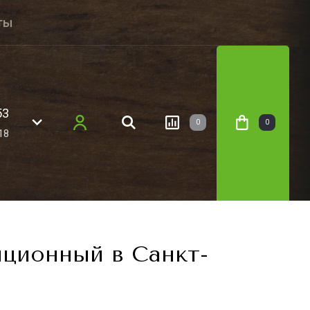
ты
53
0
0
18
иционный в Санкт-