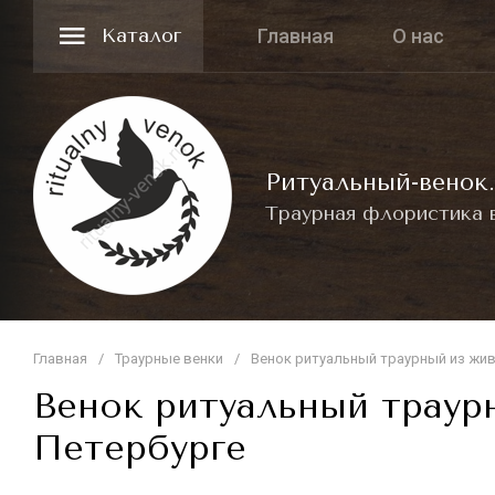
Каталог
Главная
О нас
Ритуальный-венок.
Траурная флористика 
Главная
/
Траурные венки
/
Венок ритуальный траурный из жи
Венок ритуальный траур
Петербурге