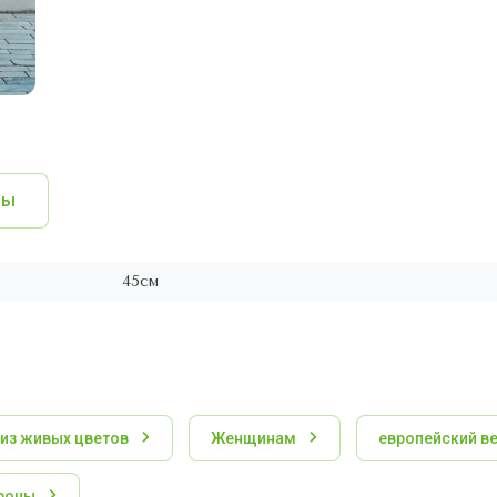
вы
45см
 из живых цветов
Женщинам
европейский в
роны