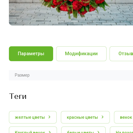
Параметры
Модификации
Отзы
Размер
теги
желтые цветы
красные цветы
венок
Круглый венок
белые цветы
На похо