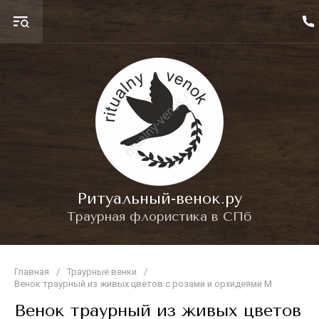
Ритуальный-венок.ру
Траурная флористика в СПб
Главная
/
Траурные венки
/
Венок траурный из живых цветов с розами и орхидеями M
Венок траурный из живых цветов